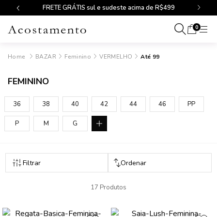
FRETE GRÁTIS sul e sudeste acima de R$499
0
BAZAR
Feminino
VERMELHO
Até 99
FEMININO
36
38
40
42
44
46
PP
P
M
G
17 Produtos