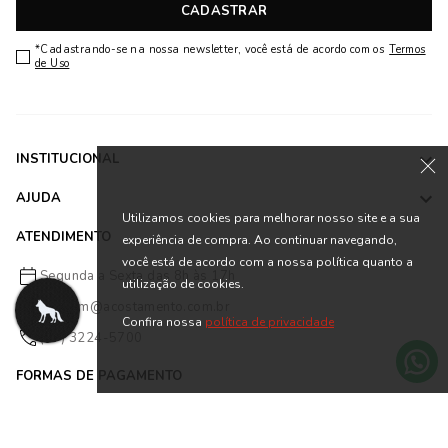
CADASTRAR
*Cadastrando-se na nossa newsletter, você está de acordo com os
Termos
de Uso
INSTITUCIONAL
AJUDA
Utilizamos cookies para melhorar nosso site e a sua
ATENDIMENTO
experiência de compra. Ao continuar navegando,
você está de acordo com a nossa política quanto a
Segunda a Sexta das 8h às 17h
utilização de cookies.
falecom@acostamento.com.br
Confira nossa
política de privacidade
(47) 3224-5700
FORMAS DE PAGAMENTO