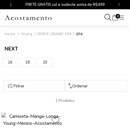
FRETE GRÁTIS sul e sudeste acima de R$499
0
Young
VERDE URANO 204
270
NEXT
16
18
20
1 Produtos