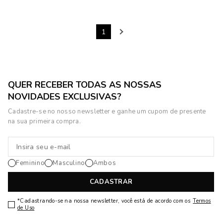
1
QUER RECEBER TODAS AS NOSSAS
NOVIDADES EXCLUSIVAS?
Cadastre-se no nosso newsletter e ganhe um cupom de presente
na sua primeira compra.
Feminino
Masculino
Ambos
CADASTRAR
*Cadastrando-se na nossa newsletter, você está de acordo com os
Termos
de Uso