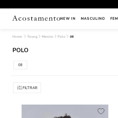
UROS NO CARTÃO
FRETE GRÁTIS sul e sudeste acima de R
NEW IN
MASCULINO
FEM
Young
Menino
Polo
08
POLO
08
FILTRAR