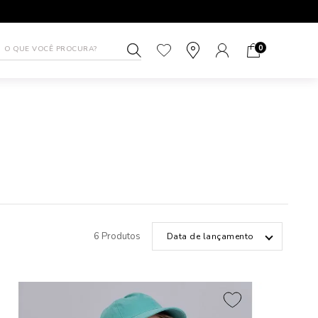
1ª TROCA GRÁTIS
ATÉ 10X SEM J
0
6 Produtos
Data de lançamento