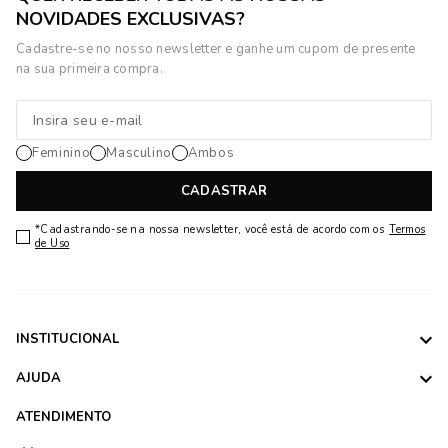
NOVIDADES EXCLUSIVAS?
Cadastre-se no nosso newsletter e ganhe um cupom de presente
na sua primeira compra.
Feminino
Masculino
Ambos
CADASTRAR
*Cadastrando-se na nossa newsletter, você está de acordo com os
Termos
de Uso
INSTITUCIONAL
AJUDA
ATENDIMENTO