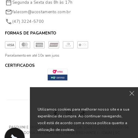
Segunda a Sexta das 8h às 17h
falecom@acostamento.com.br
(47) 3224-5700
FORMAS DE PAGAMENTO
Parcelamento em até 10x sem juros
CERTIFICADOS
Utilizamos cookies para melhorar nosso site e a sua
experiência de compra. Ao continuar navegando,
você está de acordo com a nossa política quanto a
PASQUINI E PASQUINI CONFECCOES LTDA. CNPJ 73.019.507/0007-56
utilização de cookies.
RODOVIA ANTONIO HEIL, 14955 BRILHANTE I - ITAJAI | SC