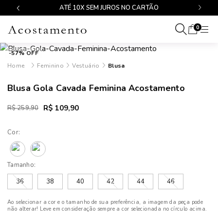
ATÉ 10X SEM JUROS NO CARTÃO
FRE
0
-57% OFF
Feminino
Vestuário
Blusa
Blusa Gola Cavada Feminina Acostamento
R$ 109,90
R$ 259,90
Cor:
Tamanho:
36
38
40
42
44
46
Ao selecionar a cor e o tamanho de sua preferência, a imagem da peça pode
não alterar! Leve em consideração sempre a cor selecionada no círculo acima.