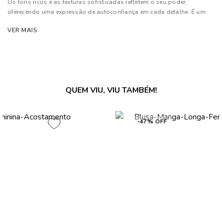
Os tons ricos e as texturas sofisticadas refletem o seu poder,
oferecendo uma expressão de autoconfiança em cada detalhe. É um
convite para que cada mulher se sinta poderosa e única
VER MAIS
Composição: 98% Viscose e 02% Elastano
As cores dos produtos nas imagens reproduzidas com modelos
podem sofrer mudanças de tonalidade, em decorrência do uso do
flash.
QUEM VIU, VIU TAMBÉM!
-56% OFF