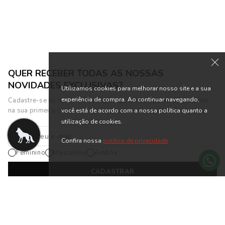
QUER RECEBER TODAS AS NOSSAS
NOVIDADES EXCLUSIVAS?
Utilizamos cookies para melhorar nosso site e a sua
experiência de compra. Ao continuar navegando,
Cadastre-se no nosso newsletter e ganhe um cupom de presente
na sua primeira compra.
você está de acordo com a nossa política quanto a
utilização de cookies.
Confira nossa
política de privacidade
Feminino
Masculino
Ambos
CADASTRAR
*Cadastrando-se na nossa newsletter, você está de acordo com os
Termos
de Uso