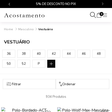
$499
5% DE DESCONTO NO PIX
0
Masculino
Vestuário
VESTUÁRIO
36
38
40
42
44
46
48
50
52
P
934 Produtos