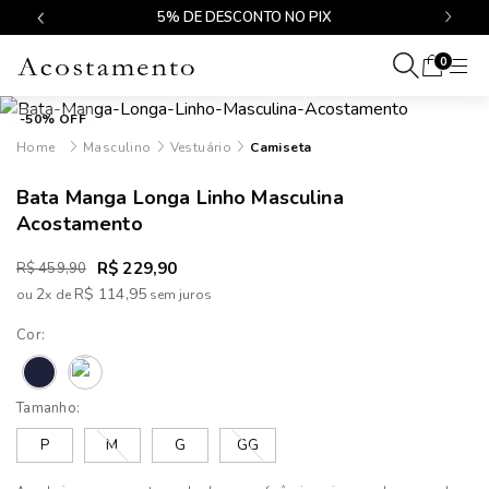
$499
5% DE DESCONTO NO PIX
0
-50% OFF
Masculino
Vestuário
Camiseta
Bata Manga Longa Linho Masculina
Acostamento
R$ 229,90
R$ 459,90
2
R$ 114,95
ou
x
de
Cor:
Tamanho:
P
M
G
GG