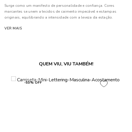
Surge como um manifesto de personalidade e confiança. Cores
marcantes se unem a tecidos de caimento impecável e estampas
originais, equilibrando a intensidade com a leveza da estação.
Modelagens contemporâneas e cortes precisos transformam cada
VER MAIS
peça numa extensão autêntica do homem moderno
Composição: 68% Algodão, 28% Linho e 04% Outras Fibras
As cores dos produtos nas imagens reproduzidas com modelos
podem sofrer mudanças de tonalidade, em decorrência do uso do
QUEM VIU, VIU TAMBÉM!
flash.
-50% OFF