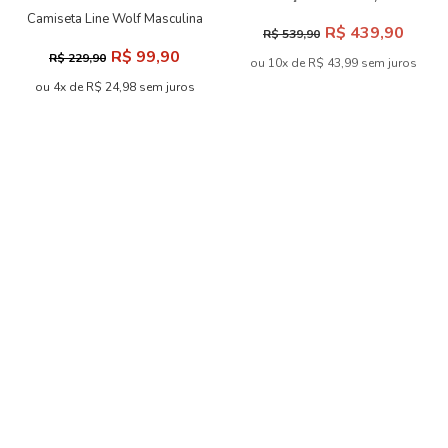
Masculina Acostamento
Camiseta Line Wolf Masculina
R$ 439,90
R$ 539,90
Oversize Acostamento
R$ 99,90
R$ 229,90
ou 10x de R$ 43,99 sem juros
ou 4x de R$ 24,98 sem juros
-57% OFF
Camiseta Contorno Duplo
Polo Logo Essential
Masculina Acostamento
Masculina Acostamento
R$ 119,90
R$ 289,90
R$ 279,90
ou 5x de R$ 23,98 sem juros
ou 10x de R$ 28,99 sem juros
-57% OFF
-60% OFF
Camiseta Lettering Modern
Masculina Acostamento
Camiseta Adventure Club
R$ 89,90
R$ 209,90
Masculina Oversize