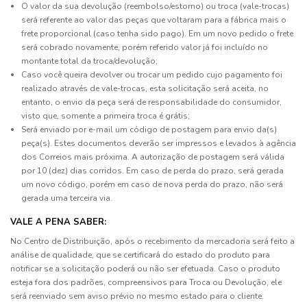
O valor da sua devolução (reembolso/estorno) ou troca (vale-trocas)
será referente ao valor das peças que voltaram para a fábrica mais o
frete proporcional (caso tenha sido pago). Em um novo pedido o frete
será cobrado novamente, porém referido valor já foi incluído no
montante total da troca/devolução;
Caso você queira devolver ou trocar um pedido cujo pagamento foi
realizado através de vale-trocas, esta solicitação será aceita, no
entanto, o envio da peça será de responsabilidade do consumidor,
visto que, somente a primeira troca é grátis;
Será enviado por e-mail um código de postagem para envio da(s)
peça(s). Estes documentos deverão ser impressos e levados à agência
dos Correios mais próxima. A autorização de postagem será válida
por 10 (dez) dias corridos. Em caso de perda do prazo, será gerada
um novo código, porém em caso de nova perda do prazo, não será
gerada uma terceira via.
VALE A PENA SABER:
No Centro de Distribuição, após o recebimento da mercadoria será feito a
análise de qualidade, que se certificará do estado do produto para
notificar se a solicitação poderá ou não ser efetuada. Caso o produto
esteja fora dos padrões, compreensivos para Troca ou Devolução, ele
será reenviado sem aviso prévio no mesmo estado para o cliente.