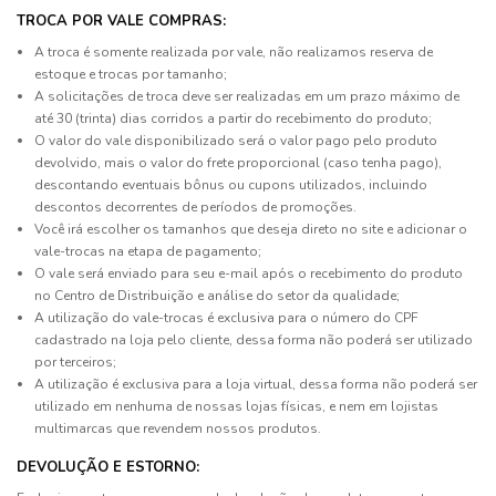
TROCA POR VALE COMPRAS:
A troca é somente realizada por vale, não realizamos reserva de
estoque e trocas por tamanho;
A solicitações de troca deve ser realizadas em um prazo máximo de
até 30 (trinta) dias corridos a partir do recebimento do produto;
O valor do vale disponibilizado será o valor pago pelo produto
devolvido, mais o valor do frete proporcional (caso tenha pago),
descontando eventuais bônus ou cupons utilizados, incluindo
descontos decorrentes de períodos de promoções.
Você irá escolher os tamanhos que deseja direto no site e adicionar o
vale-trocas na etapa de pagamento;
O vale será enviado para seu e-mail após o recebimento do produto
no Centro de Distribuição e análise do setor da qualidade;
A utilização do vale-trocas é exclusiva para o número do CPF
cadastrado na loja pelo cliente, dessa forma não poderá ser utilizado
por terceiros;
A utilização é exclusiva para a loja virtual, dessa forma não poderá ser
utilizado em nenhuma de nossas lojas físicas, e nem em lojistas
multimarcas que revendem nossos produtos.
DEVOLUÇÃO E ESTORNO: