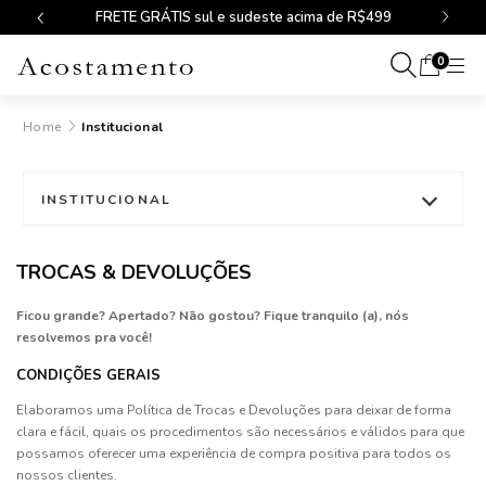
FRETE GRÁTIS sul e sudeste acima de R$499
0
Institucional
INSTITUCIONAL
Acostamento
TROCAS & DEVOLUÇÕES
Dúvidas Frequentes
Ficou grande? Apertado? Não gostou? Fique tranquilo (a), nós
resolvemos pra você!
Fale Conosco
CONDIÇÕES GERAIS
Política de Privacidade
Elaboramos uma Política de Trocas e Devoluções para deixar de forma
clara e fácil, quais os procedimentos são necessários e válidos para que
Trocas e Devoluções
possamos oferecer uma experiência de compra positiva para todos os
nossos clientes.
Nossas Lojas