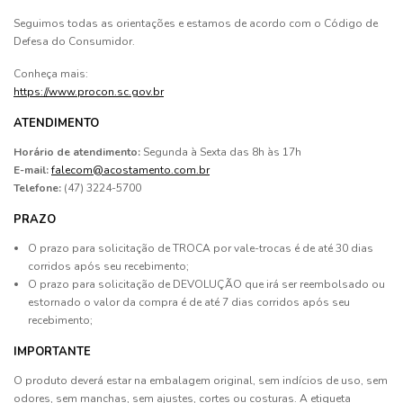
Seguimos todas as orientações e estamos de acordo com o Código de
Defesa do Consumidor.
Conheça mais:
https://www.procon.sc.gov.br
ATENDIMENTO
Horário de atendimento:
Segunda à Sexta das 8h às 17h
E-mail:
falecom@acostamento.com.br
Telefone:
(47) 3224-5700
PRAZO
O prazo para solicitação de TROCA por vale-trocas é de até 30 dias
corridos após seu recebimento;
O prazo para solicitação de DEVOLUÇÃO que irá ser reembolsado ou
estornado o valor da compra é de até 7 dias corridos após seu
recebimento;
IMPORTANTE
O produto deverá estar na embalagem original, sem indícios de uso, sem
odores, sem manchas, sem ajustes, cortes ou costuras. A etiqueta