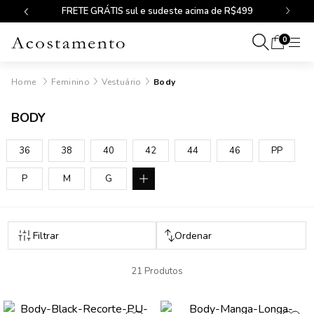
FRETE GRÁTIS sul e sudeste acima de R$499
0
Feminino
Vestuário
Body
BODY
36
38
40
42
44
46
PP
P
M
G
21 Produtos