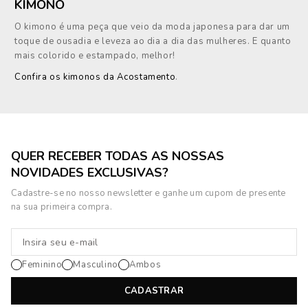
KIMONO
O kimono é uma peça que veio da moda japonesa para dar um
toque de ousadia e leveza ao dia a dia das mulheres. E quanto
mais colorido e estampado, melhor!
Confira os kimonos da Acostamento
.
QUER RECEBER TODAS AS NOSSAS
NOVIDADES EXCLUSIVAS?
Cadastre-se no nosso newsletter e ganhe um cupom de presente
na sua primeira compra.
Feminino
Masculino
Ambos
CADASTRAR