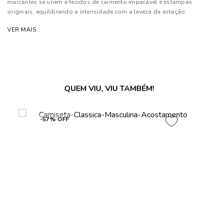
marcantes se unem a tecidos de caimento impecável e estampas
originais, equilibrando a intensidade com a leveza da estação.
Modelagens contemporâneas e cortes precisos transformam cada
VER MAIS
peça numa extensão autêntica do homem moderno
Composição: 100% Algodão
As cores dos produtos nas imagens reproduzidas com modelos
podem sofrer mudanças de tonalidade, em decorrência do uso do
QUEM VIU, VIU TAMBÉM!
flash.
-57% OFF