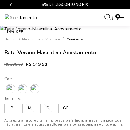
$499
5% DE DESCONTO NO PIX
0
-50% OFF
Masculino
Vestuário
Camiseta
Bata Verano Masculina Acostamento
R$ 149,90
R$ 299,90
Cor:
Tamanho:
P
M
G
GG
Ao selecionar a cor e o tamanho de sua preferência, a imagem da peça pode
não alterar! Leve em consideração sempre a cor selecionada no círculo acima.