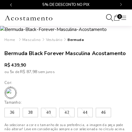
$499
5% DE DESCONTO NO PIX
0
Masculino
Vestuário
Bermuda
Bermuda Black Forever Masculina Acostamento
R$ 439,90
5
R$ 87,98
ou
x
de
Cor:
Tamanho:
36
38
40
42
44
46
Ao selecionar a cor e o tamanho de sua preferência, a imagem da peça pode
não alterar! Leve em consideração sempre a cor selecionada no círculo acima.