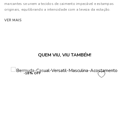
marcantes se unem a tecidos de caimento impecável e estampas
originais, equilibrando a intensidade com a leveza da estação.
Modelagens contemporâneas e cortes precisos transformam cada
VER MAIS
peça numa extensão autêntica do homem moderno
Composição: 68% Algodão, 30% Poliéster e 02% Elastano
As cores dos produtos nas imagens reproduzidas com modelos
podem sofrer mudanças de tonalidade, em decorrência do uso do
QUEM VIU, VIU TAMBÉM!
flash.
-18% OFF