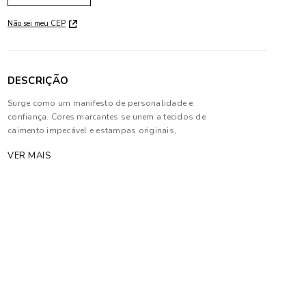
Não sei meu CEP
DESCRIÇÃO
Surge como um manifesto de personalidade e
confiança. Cores marcantes se unem a tecidos de
caimento impecável e estampas originais,
equilibrando a intensidade com a leveza da estação.
VER MAIS
Modelagens contemporâneas e cortes precisos
transformam cada peça numa extensão autêntica do
homem moderno
Composição: 98% Algodão e 02% Elastano
As cores dos produtos nas imagens reproduzidas
com modelos podem sofrer mudanças de tonalidade,
em decorrência do uso do flash.