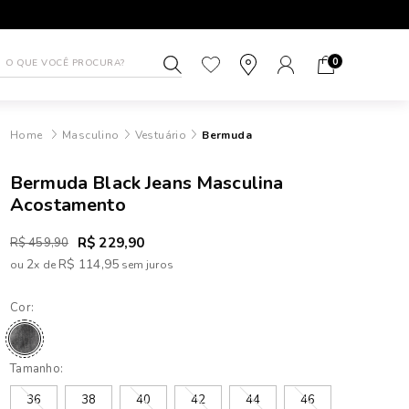
1ª TROCA GRÁTIS
ATÉ 10X SEM J
0
Masculino
Vestuário
Bermuda
Bermuda Black Jeans Masculina
Acostamento
R$ 229,90
R$ 459,90
2
R$ 114,95
ou
x
de
Cor:
Tamanho:
36
38
40
42
44
46