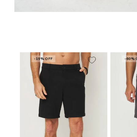
-19% OFF
-60% 