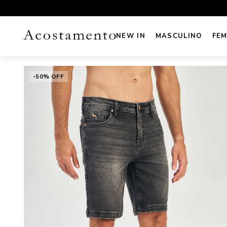
UROS NO CARTÃO
FRETE GRÁTIS sul e sudeste acima de R
NEW IN
MASCULINO
FEM
-50% OFF