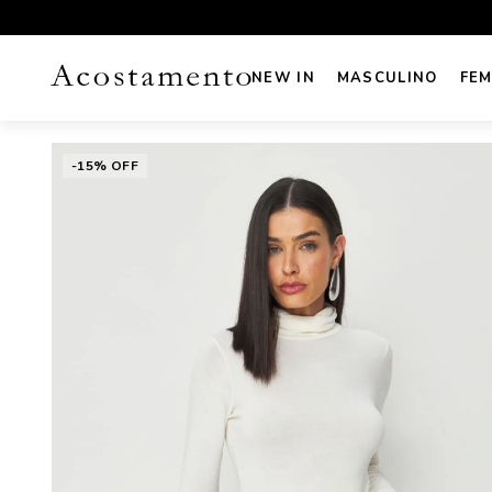
UROS NO CARTÃO
FRETE GRÁTIS sul e sudeste acima de R
NEW IN
MASCULINO
FEM
-15% OFF