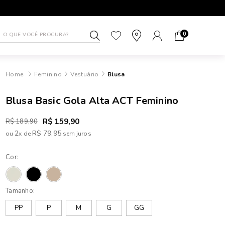
1ª TROCA GRÁTIS
ATÉ 10X SEM J
0
Feminino
Vestuário
Blusa
Blusa Basic Gola Alta ACT Feminino
R$ 159,90
R$ 189,90
2
R$ 79,95
ou
x
de
Cor:
Tamanho:
PP
P
M
G
GG