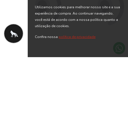
Utilizamos cookies para melhorar nosso site e a sua
experiência de compra. Ao continuar navegando,
você está de acordo com a nossa política quanto a
utilização de cookies.
Confira nossa
política de privacidade
Blusa Box Feminina
Blusa Glamour Feminina
Acostamento
Acostamento
R$ 119,90
R$ 119,90
R$ 279,90
R$ 299,90
ou 5x de R$ 23,98 sem juros
ou 5x de R$ 23,98 sem juros
-50% OFF
-57% OFF