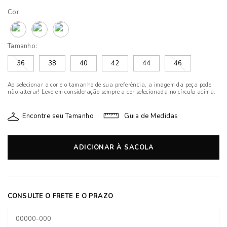
Cor:
Tamanho:
36
38
40
42
44
46
Ao selecionar a cor e o tamanho de sua preferência, a imagem da peça pode
não alterar! Leve em consideração sempre a cor selecionada no círculo acima.
Encontre seu Tamanho
Guia de Medidas
ADICIONAR À SACOLA