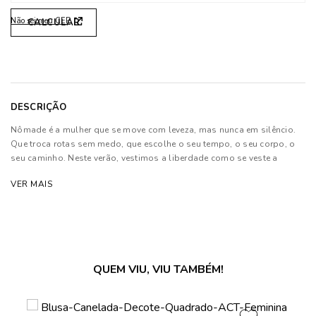
Não sei meu CEP
DESCRIÇÃO
Nômade é a mulher que se move com leveza, mas nunca em silêncio.
Que troca rotas sem medo, que escolhe o seu tempo, o seu corpo, o
seu caminho. Neste verão, vestimos a liberdade como se veste a
própria pele: com verdade, com alma, com intensidade. Tecidos
VER MAIS
fluidos acompanham o movimento, formas reinventam o clássico,
cores tocam a pele como sol de fim de tarde.
Composição: 92% Viscose e 08% Elastano
Forro: 82% Poliéster e 18% Elastano
QUEM VIU, VIU TAMBÉM!
As cores dos produtos nas imagens reproduzidas com modelos
podem sofrer mudanças de tonalidade, em decorrência do uso do
flash.