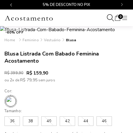
$499
5% DE DESCONTO NO PIX
0
-60% OFF
Feminino
Vestuário
Blusa
Blusa Listrada Com Babado Feminina
Acostamento
R$ 159,90
R$ 399,90
2
R$ 79,95
ou
x
de
Cor:
Tamanho:
36
38
40
42
44
46