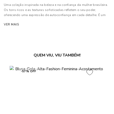
Uma coleção inspirada na beleza e na confiança da mulher brasileira.
Os tons ricos e as texturas sofisticadas refletem o seu poder,
oferecendo uma expressão de autoconfiança em cada detalhe. É um
convite para que cada mulher se sinta poderosa e única
VER MAIS
Composição: 100% Algodão
As cores dos produtos nas imagens reproduzidas com modelos
podem sofrer mudanças de tonalidade, em decorrência do uso do
flash.
QUEM VIU, VIU TAMBÉM!
-57% OFF