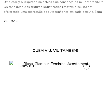
Uma coleção inspirada na beleza e na confiança da mulher brasileira.
Os tons ricos e as texturas sofisticadas refletem o seu poder,
oferecendo uma expressão de autoconfiança em cada detalhe. É um
convite para que cada mulher se sinta poderosa e única
VER MAIS
Composição: 100% Poliéster
As cores dos produtos nas imagens reproduzidas com modelos
podem sofrer mudanças de tonalidade, em decorrência do uso do
flash.
QUEM VIU, VIU TAMBÉM!
-60% OFF