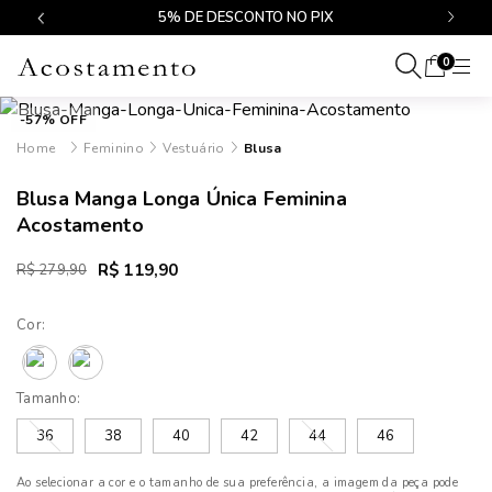
$499
5% DE DESCONTO NO PIX
0
-57% OFF
Feminino
Vestuário
Blusa
Blusa Manga Longa Única Feminina
Acostamento
R$ 119,90
R$ 279,90
Cor:
Tamanho:
36
38
40
42
44
46
Ao selecionar a cor e o tamanho de sua preferência, a imagem da peça pode