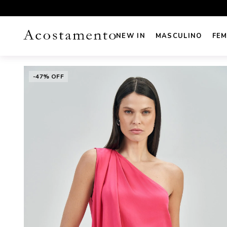
UROS NO CARTÃO
FRETE GRÁTIS sul e sudeste acima de R
NEW IN
MASCULINO
FEM
-47% OFF