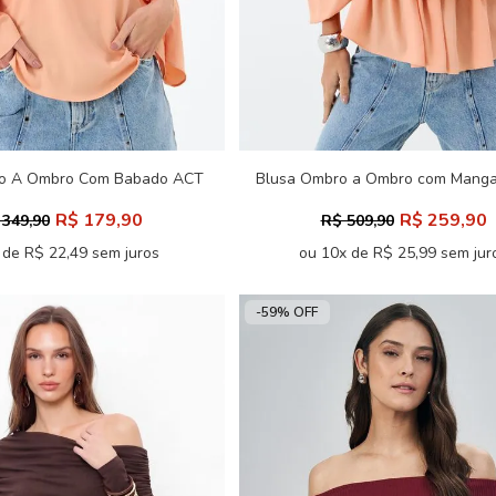
o A Ombro Com Babado ACT
Blusa Ombro a Ombro com Manga
Feminina
ACT Feminino
R$ 179,90
R$ 259,90
 349,90
R$ 509,90
 de R$ 22,49 sem juros
ou 10x de R$ 25,99 sem jur
-59% OFF