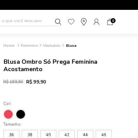
1ª TROCA GRÁTIS
ATÉ 10X SEM J
0
Feminino
Vestuário
Blusa
Blusa Ombro Só Prega Feminina
Acostamento
R$ 99,90
R$ 189,90
Cor:
Tamanho:
36
38
40
42
44
46