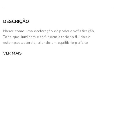
DESCRIÇÃO
Nasce como uma declaração de poder e sofisticação.
Tons que iluminam e se fundem a tecidos fluidos e
estampas autorais, criando um equilíbrio perfeito
entre leveza e imponência. Modelagens inovadoras e
VER MAIS
cortes estratégicos traduzem a moda como extensão
de sua personalidade¿marcante e independente.
Composição: 100% Viscose
As cores dos produtos nas imagens reproduzidas
com modelos podem sofrer mudanças de tonalidade,
em decorrência do uso do flash.