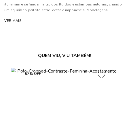
iluminam e se fundem a tecidos fluidos e estampas autorais, criando
um equilíbrio perfeito entre leveza e imponência. Modelagens
inovadoras e cortes estratégicos traduzem a moda como extensão de
VER MAIS
sua personalidade¿marcante e independente.
Composição: 93% Poliéster e 07% Elastano
Forro: 100% Poliéster
As cores dos produtos nas imagens reproduzidas com modelos
QUEM VIU, VIU TAMBÉM!
podem sofrer mudanças de tonalidade, em decorrência do uso do
flash.
-57% OFF