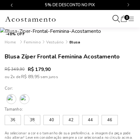
$499
5% DE DESCONTO NO PIX
0
-48% OFF
Feminino
Vestuário
Blusa
Blusa Zíper Frontal Feminina Acostamento
R$ 179,90
R$ 349,90
2
R$ 89,95
ou
x
de
Cor:
Tamanho:
36
38
40
42
44
46
Ao selecionar a cor e o tamanho de sua preferência, a imagem da peça pode
não alterar! Leve em consideração sempre a cor selecionada no círculo acima.