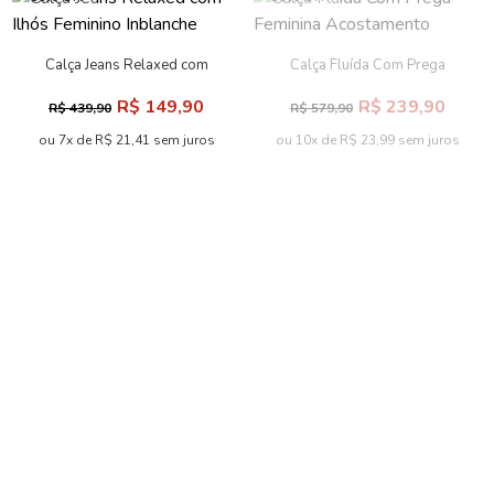
Calça Jeans Relaxed com
Calça Fluída Com Prega
Ilhós Feminino Inblanche
Feminina Acostamento
R$ 149,90
R$ 239,90
R$ 439,90
R$ 579,90
ou 7x de R$ 21,41 sem juros
ou 10x de R$ 23,99 sem juros
-49% OFF
-19% OFF
Calça Acetinada com Fivela
Calça Solta com Pregas ACT
Feminina Acostamento
Feminina
R$ 329,90
R$ 559,90
R$ 649,90
R$ 689,90
ou 10x de R$ 32,99 sem juros
ou 10x de R$ 55,99 sem juros
-60% OFF
-60% OFF
Calça Fashion Com Nervura
Calça Fashion Com Nervura