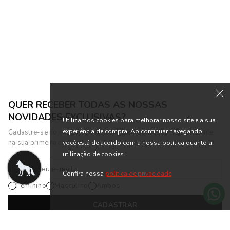
Feminina Acostamento
Feminina Acostamento
R$ 159,90
R$ 159,90
R$ 399,90
R$ 399,90
ou 7x de R$ 22,84 sem juros
ou 7x de R$ 22,84 sem juros
QUER RECEBER TODAS AS NOSSAS
NOVIDADES EXCLUSIVAS?
Utilizamos cookies para melhorar nosso site e a sua
experiência de compra. Ao continuar navegando,
Cadastre-se no nosso newsletter e ganhe um cupom de presente
na sua primeira compra.
você está de acordo com a nossa política quanto a
utilização de cookies.
Confira nossa
política de privacidade
Feminino
Masculino
Ambos
CADASTRAR
*Cadastrando-se na nossa newsletter, você está de acordo com os
Termos