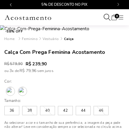
$499
5% DE DESCONTO NO PIX
0
-58% OFF
Feminino
Vestuário
Calça
Calça Com Prega Feminina Acostamento
R$ 239,90
R$ 579,90
3
R$ 79,96
ou
x
de
Cor:
Tamanho:
36
38
40
42
44
46
Ao selecionar a cor e o tamanho de sua preferência, a imagem da peça pode
não alterar! Leve em consideração sempre a cor selecionada no círculo acima.