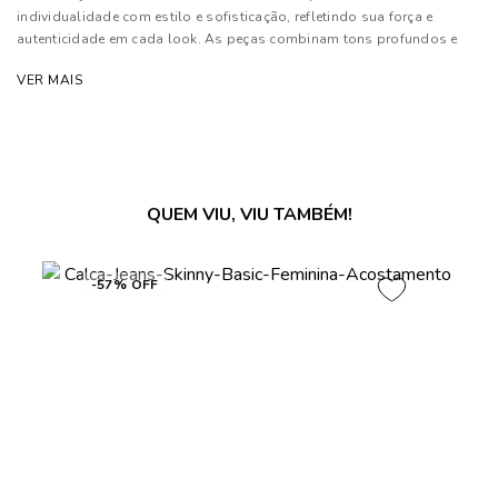
individualidade com estilo e sofisticação, refletindo sua força e
autenticidade em cada look. As peças combinam tons profundos e
neutros a texturas luxuosas, além de contarem com modelagens
VER MAIS
estratégicas que proporcionam conforto e elegância.
Composição: 90% Viscose e 10% Poliéster.
As cores dos produtos nas imagens reproduzidas com modelos
podem sofrer mudanças de tonalidade, em decorrência do uso do
QUEM VIU, VIU TAMBÉM!
flash.
-57% OFF