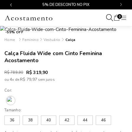
$499
5% DE DESCONTO NO PIX
0
-59% OFF
Feminino
Vestuário
Calça
Calça Fluida Wide com Cinto Feminina
Acostamento
R$ 319,90
R$ 789,90
4
R$ 79,97
ou
x
de
Cor:
Tamanho:
36
38
40
42
44
46