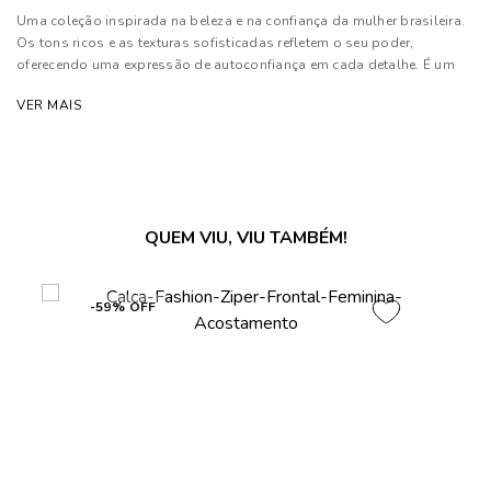
Uma coleção inspirada na beleza e na confiança da mulher brasileira.
Os tons ricos e as texturas sofisticadas refletem o seu poder,
oferecendo uma expressão de autoconfiança em cada detalhe. É um
convite para que cada mulher se sinta poderosa e única
VER MAIS
Composição: 90% Viscose e 10% Poliéster
As cores dos produtos nas imagens reproduzidas com modelos
podem sofrer mudanças de tonalidade, em decorrência do uso do
flash.
QUEM VIU, VIU TAMBÉM!
-59% OFF