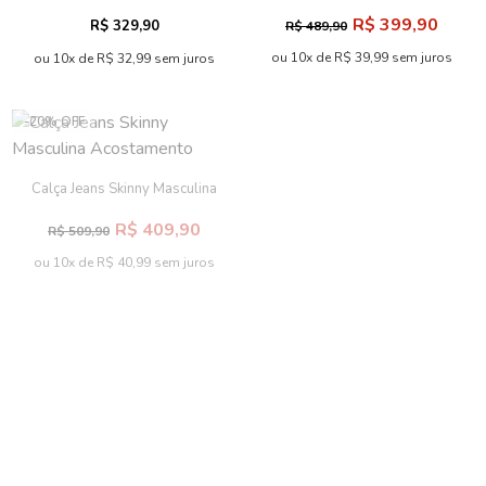
Masculina Acostamento
Acostamento
R$ 399,90
R$ 329,90
R$ 489,90
ou 10x de R$ 39,99 sem juros
ou 10x de R$ 32,99 sem juros
-20% OFF
-20% OFF
Calça Jeans Skinny Masculina
Calça Jeans Skinny Masculina
Acostamento
Acostamento
R$ 409,90
R$ 479,90
R$ 509,90
R$ 599,90
ou 10x de R$ 40,99 sem juros
ou 10x de R$ 47,99 sem juros
-68% OFF
Calça Jeans Skinny Menino
Acostamento Kids
Calça Jeans Tech Skinny
R$ 89,90
R$ 279,90
Escura Masculina
R$ 459,90
Acostamento
ou 4x de R$ 22,48 sem juros