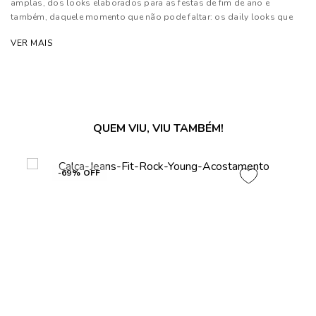
amplas, dos looks elaborados para as festas de fim de ano e
também, daquele momento que não pode faltar: os daily looks que
são os queridinhos da temporada
VER MAIS
Composição: 80% Algodão, 18% Poliéster e 02% Elastano
Forro: 50% Algodão e 50% Poliéster
As cores dos produtos nas imagens reproduzidas com modelos
podem sofrer mudanças de tonalidade, em decorrência do uso do
QUEM VIU, VIU TAMBÉM!
flash.
-69% OFF