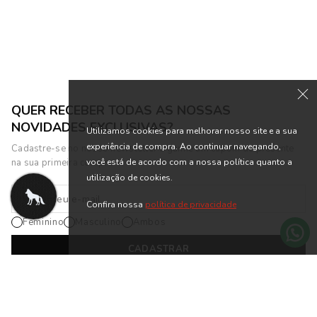
ou 10x de R$ 45,99 sem juros
QUER RECEBER TODAS AS NOSSAS
NOVIDADES EXCLUSIVAS?
Utilizamos cookies para melhorar nosso site e a sua
experiência de compra. Ao continuar navegando,
Cadastre-se no nosso newsletter e ganhe um cupom de presente
você está de acordo com a nossa política quanto a
na sua primeira compra.
utilização de cookies.
Confira nossa
política de privacidade
Feminino
Masculino
Ambos
CADASTRAR
*Cadastrando-se na nossa newsletter, você está de acordo com os
Termos
de Uso