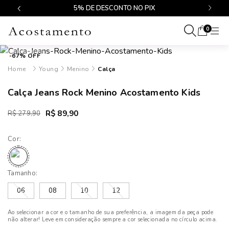
$499
5% DE DESCONTO NO PIX
0
-67% OFF
Young
Menino
Calça
Calça Jeans Rock Menino Acostamento Kids
R$ 89,90
R$ 279,90
Cor:
Tamanho:
06
08
10
12
Ao selecionar a cor e o tamanho de sua preferência, a imagem da peça pode
não alterar! Leve em consideração sempre a cor selecionada no círculo acima.