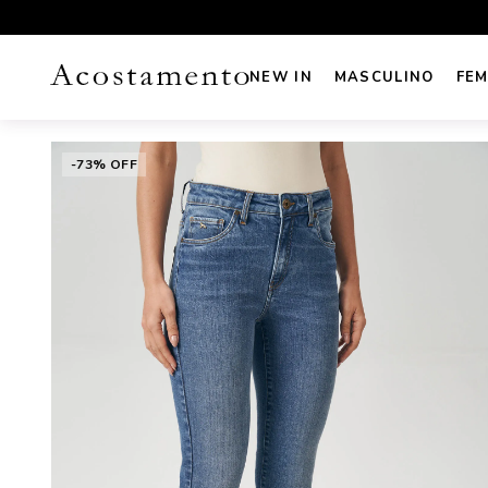
UROS NO CARTÃO
FRETE GRÁTIS sul e sudeste acima de R
NEW IN
MASCULINO
FEM
-73% OFF