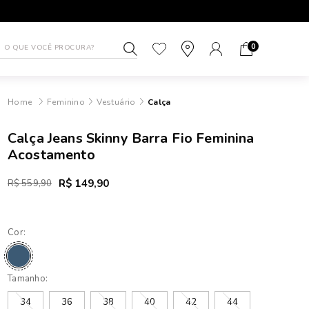
1ª TROCA GRÁTIS
ATÉ 10X SEM J
0
Feminino
Vestuário
Calça
Calça Jeans Skinny Barra Fio Feminina
Acostamento
R$ 149,90
R$ 559,90
Cor:
Tamanho:
34
36
38
40
42
44