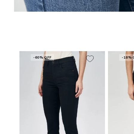
-60% OFF
-18% 