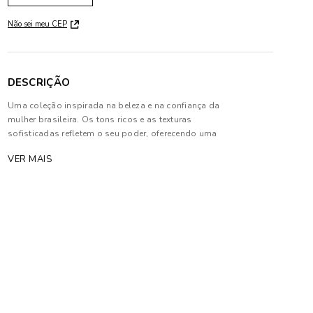
Não sei meu CEP
DESCRIÇÃO
Uma coleção inspirada na beleza e na confiança da
mulher brasileira. Os tons ricos e as texturas
sofisticadas refletem o seu poder, oferecendo uma
expressão de autoconfiança em cada detalhe. É um
VER MAIS
convite para que cada mulher se sinta poderosa e
única
Composição: 89% Algodão, 08% Poliéster e 03%
Elastano.
As cores dos produtos nas imagens reproduzidas
com modelos podem sofrer mudanças de tonalidade,
em decorrência do uso do flash.