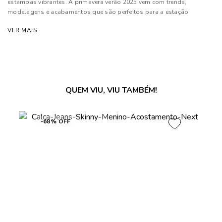
estampas vibrantes. A primavera verão 2025 vem com trends,
modelagens e acabamentos que são perfeitos para a estação
VER MAIS
Composição: 79% Algodão, 19% Poliéster e 02% Elastano
Forro de bolso: 50% Algodão e 50% Poliéster
As cores dos produtos nas imagens reproduzidas com modelos
podem sofrer mudanças de tonalidade, em decorrência do uso do
flash.
QUEM VIU, VIU TAMBÉM!
-68% OFF