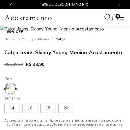
$499
5% DE DESCONTO NO PIX
0
-69% OFF
Young
Menino
Calça
Calça Jeans Skinny Young Menino Acostamento
R$ 99,90
R$ 329,90
Cor:
Tamanho:
14
16
18
20
Ao selecionar a cor e o tamanho de sua preferência, a imagem da peça pode
não alterar! Leve em consideração sempre a cor selecionada no círculo acima.