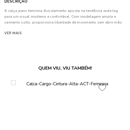
DESCRIÇÃO
A calça jeans feminina Acostamento aposta na tendência wide leg
para um visual moderno e confortável. Com modelagem ampla e
caimento solto, proporciona liberdade de movimento sem abrir mão
do estilo.
VER MAIS
Possui cintura média com cós aplicado, fechamento por zíper e botão,
além de bolsos funcionais que garantem praticidade no dia a dia. O
acabamento clássico em jeans reforça a versatilidade da peça.
Composição: 100% Algodão
QUEM VIU, VIU TAMBÉM!
As cores dos produtos nas imagens reproduzidas com modelos
podem sofrer mudanças de tonalidade, em decorrência do uso do
flash.