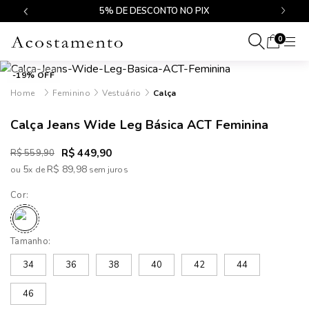
$499
5% DE DESCONTO NO PIX
0
-19% OFF
Feminino
Vestuário
Calça
Calça Jeans Wide Leg Básica ACT Feminina
R$ 449,90
R$ 559,90
5
R$ 89,98
ou
x
de
Cor:
Tamanho:
34
36
38
40
42
44
46