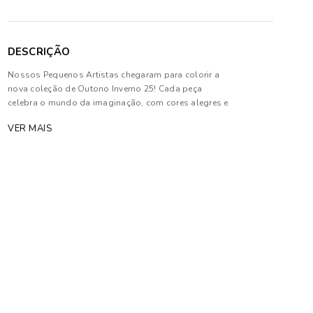
DESCRIÇÃO
Nossos Pequenos Artistas chegaram para colorir a
nova coleção de Outono Inverno 25! Cada peça
celebra o mundo da imaginação, com cores alegres e
estampas que remetem ao espírito artístico e
VER MAIS
sonhador das crianças.
Composição: 70% Algodão e 30% Poliéster.
As cores dos produtos nas imagens reproduzidas
com modelos podem sofrer mudanças de tonalidade,
em decorrência do uso do flash.