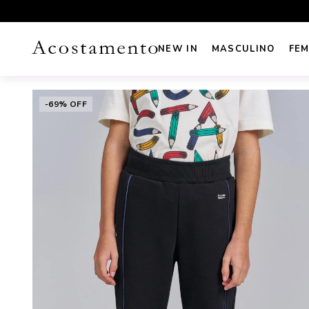
UROS NO CARTÃO
FRETE GRÁTIS sul e sudeste acima de R
NEW IN
MASCULINO
FEM
-69% OFF