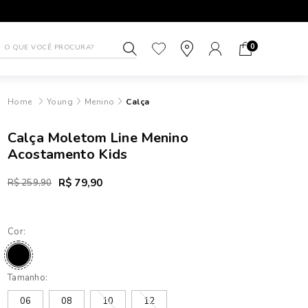
1ª TROCA GRÁTIS
ATÉ 10X SEM J
0
Young
Menino
Calça
Calça Moletom Line Menino
Acostamento Kids
R$ 79,90
R$ 259,90
Cor:
Tamanho:
06
08
10
12