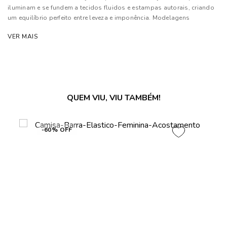
iluminam e se fundem a tecidos fluidos e estampas autorais, criando
um equilíbrio perfeito entre leveza e imponência. Modelagens
inovadoras e cortes estratégicos traduzem a moda como extensão de
VER MAIS
sua personalidade¿marcante e independente.
Composição: 82% Viscose e 18% Poliéster
As cores dos produtos nas imagens reproduzidas com modelos
podem sofrer mudanças de tonalidade, em decorrência do uso do
QUEM VIU, VIU TAMBÉM!
flash.
-60% OFF