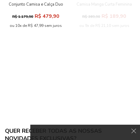
Conjunto Camisa e Calça Duo
Camisa Manga Curta Feminina
Feminino Acostamento
Acostamento
R$ 479,90
R$ 189,90
R$ 1.179,90
R$ 369,90
ou 10x de R$ 47,99 sem juros
ou 9x de R$ 21,10 sem juros
-50% OFF
-57% OFF
Camisa Manga Curta
Camisa Manga Curta Feminina
Oversized Feminina Inblanche
Acostamento
R$ 119,90
R$ 99,90
R$ 239,90
R$ 229,90
ou 5x de R$ 23,98 sem juros
ou 4x de R$ 24,98 sem juros
QUER RECEBER TODAS AS NOSSAS
NOVIDADES EXCLUSIVAS?