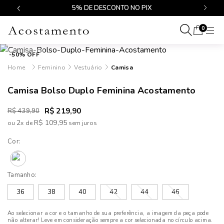
$499
5% DE DESCONTO NO PIX
0
-50% OFF
Feminino
Vestuário
Camisa
Camisa Bolso Duplo Feminina Acostamento
R$ 219,90
R$ 439,90
2
R$ 109,95
ou
x
de
Cor:
Tamanho:
36
38
40
42
44
46
Ao selecionar a cor e o tamanho de sua preferência, a imagem da peça pode
não alterar! Leve em consideração sempre a cor selecionada no círculo acima.