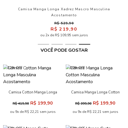
Camisa Manga Longa Xadrez Mascro Masculina
Acostamento
R$ 529,90
R$ 219,90
ou 2x de R$ 109,95 sem juros
VOCÊ PODE GOSTAR
-52% OFF
-50% OFF
Camisa Cotton Manga Longa
Camisa Manga Longa Cotton
Masculina Acostamento
Masculina Acostamento
R$ 199,90
R$ 199,90
R$ 419,90
R$ 399,90
ou 9x de R$ 22,21 sem juros
ou 9x de R$ 22,21 sem juros