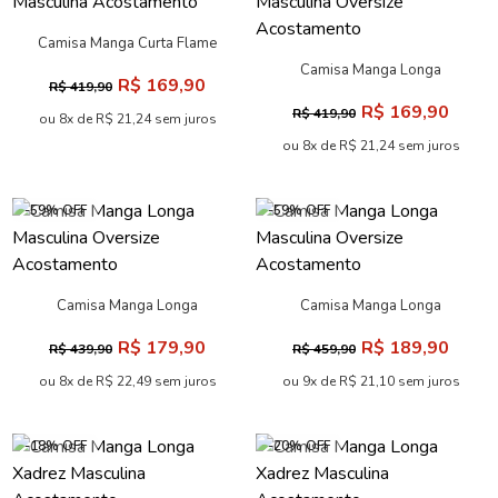
Camisa Manga Curta Flame
Masculina Acostamento
Camisa Manga Longa
R$ 169,90
R$ 419,90
Masculina Oversize
R$ 169,90
R$ 419,90
Acostamento
ou 8x de R$ 21,24 sem juros
ou 8x de R$ 21,24 sem juros
-59% OFF
-59% OFF
Camisa Manga Longa
Camisa Manga Longa
Masculina Oversize
Masculina Oversize
R$ 179,90
R$ 189,90
R$ 439,90
R$ 459,90
Acostamento
Acostamento
ou 8x de R$ 22,49 sem juros
ou 9x de R$ 21,10 sem juros
-18% OFF
-20% OFF