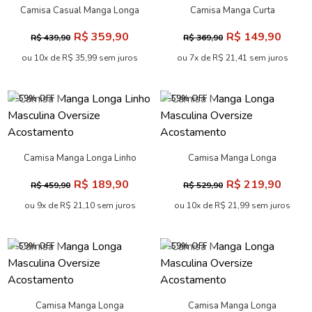
Camisa Casual Manga Longa
Camisa Manga Curta
Masculina Acostamento
Minimalista Masculina
R$ 359,90
R$ 149,90
R$ 439,90
R$ 369,90
Acostamento
ou 10x de R$ 35,99 sem juros
ou 7x de R$ 21,41 sem juros
-59% OFF
-59% OFF
Camisa Manga Longa Linho
Camisa Manga Longa
Masculina Oversize
Masculina Oversize
R$ 189,90
R$ 219,90
R$ 459,90
R$ 529,90
Acostamento
Acostamento
ou 9x de R$ 21,10 sem juros
ou 10x de R$ 21,99 sem juros
-59% OFF
-59% OFF
Camisa Manga Longa
Camisa Manga Longa