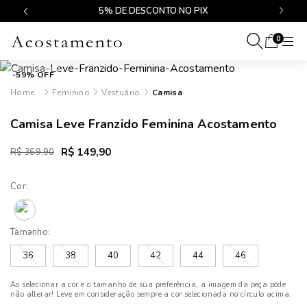
$499
5% DE DESCONTO NO PIX
0
-59% OFF
Feminino
Vestuário
Camisa
Camisa Leve Franzido Feminina Acostamento
R$ 149,90
R$ 369,90
Cor:
Tamanho:
36
38
40
42
44
46
Ao selecionar a cor e o tamanho de sua preferência, a imagem da peça pode
não alterar! Leve em consideração sempre a cor selecionada no círculo acima.