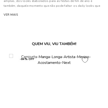
amplas, dos looks elaborados para as festas de fim de ano e
também, daquele momento que não pode faltar: os daily looks que
são os queridinhos da temporada
VER MAIS
Composição: 100% Algodão
As cores dos produtos nas imagens reproduzidas com modelos
podem sofrer mudanças de tonalidade, em decorrência do uso do
flash.
QUEM VIU, VIU TAMBÉM!
-64% OFF