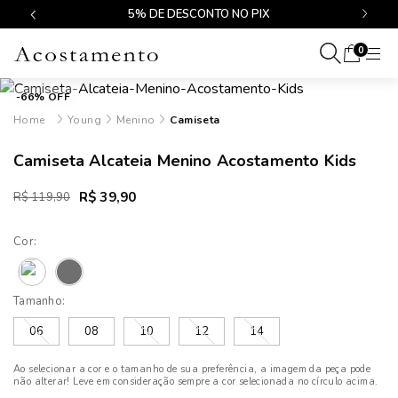
$499
5% DE DESCONTO NO PIX
0
-66% OFF
Young
Menino
Camiseta
Camiseta Alcateia Menino Acostamento Kids
R$ 39,90
R$ 119,90
Cor:
Tamanho:
06
08
10
12
14
Ao selecionar a cor e o tamanho de sua preferência, a imagem da peça pode
não alterar! Leve em consideração sempre a cor selecionada no círculo acima.