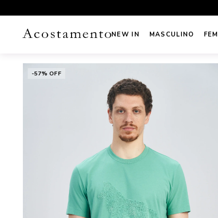
UROS NO CARTÃO
FRETE GRÁTIS sul e sudeste acima de R
NEW IN
MASCULINO
FEM
-57% OFF