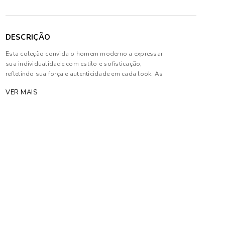
DESCRIÇÃO
Esta coleção convida o homem moderno a expressar
sua individualidade com estilo e sofisticação,
refletindo sua força e autenticidade em cada look. As
peças harmonizam tons profundos e neutros com
VER MAIS
texturas sofisticadas, priorizando modelagens
estratégicas que garantem conforto e elegância.
Composição: 100% Algodão
As cores dos produtos nas imagens reproduzidas
com modelos podem sofrer mudanças de tonalidade,
em decorrência do uso do flash.