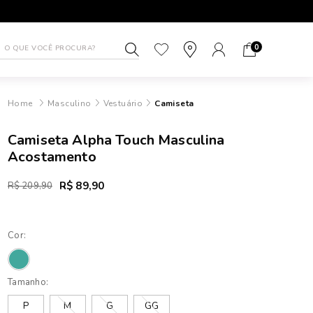
1ª TROCA GRÁTIS
ATÉ 10X SEM J
0
Masculino
Vestuário
Camiseta
Camiseta Alpha Touch Masculina
Acostamento
R$ 89,90
R$ 209,90
Cor:
Tamanho:
P
M
G
GG