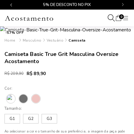
$499
5% DE DESCONTO NO PIX
0
-57% OFF
Masculino
Vestuário
Camiseta
Camiseta Basic True Grit Masculina Oversize
Acostamento
R$ 89,90
R$ 209,90
Cor:
Tamanho:
G1
G2
G3
Ao selecionar a cor e o tamanho de sua preferência, a imagem da peça pode