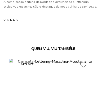
A combinação perfeita de bordados diferenciados, letterings
exclusivos e patches são o destaque da nossa linha de camisetas.
Composição: 100% Algodão
VER MAIS
As cores dos produtos nas imagens reproduzidas com modelos
podem sofrer mudanças de tonalidade, em decorrência do uso do
flash.
QUEM VIU, VIU TAMBÉM!
-42% OFF