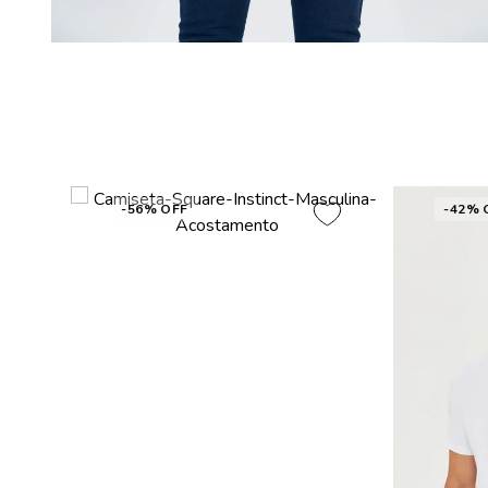
-56% OFF
-42% 