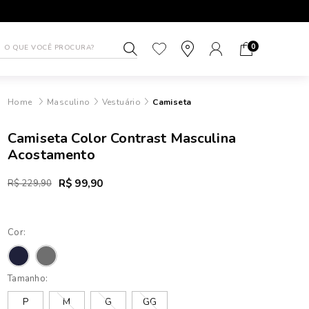
1ª TROCA GRÁTIS
ATÉ 10X SEM J
0
Masculino
Vestuário
Camiseta
Camiseta Color Contrast Masculina
Acostamento
R$ 99,90
R$ 229,90
Cor:
Tamanho:
P
M
G
GG