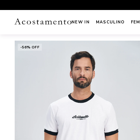
UROS NO CARTÃO
FRETE GRÁTIS sul e sudeste acima de R
NEW IN
MASCULINO
FEM
-56% OFF