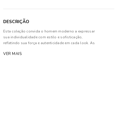
DESCRIÇÃO
Esta coleção convida o homem moderno a expressar
sua individualidade com estilo e sofisticação,
refletindo sua força e autenticidade em cada look. As
peças harmonizam tons profundos e neutros com
VER MAIS
texturas sofisticadas, priorizando modelagens
estratégicas que garantem conforto e elegância.
Composição: 100% Algodão
As cores dos produtos nas imagens reproduzidas
com modelos podem sofrer mudanças de tonalidade,
em decorrência do uso do flash.