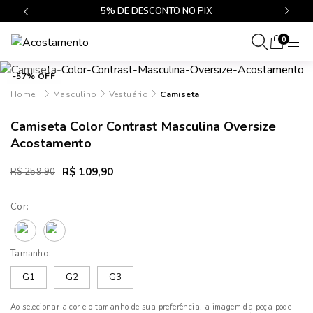
$499
5% DE DESCONTO NO PIX
0
-57% OFF
Masculino
Vestuário
Camiseta
Camiseta Color Contrast Masculina Oversize
Acostamento
R$ 109,90
R$ 259,90
Cor:
Tamanho:
G1
G2
G3
Ao selecionar a cor e o tamanho de sua preferência, a imagem da peça pode