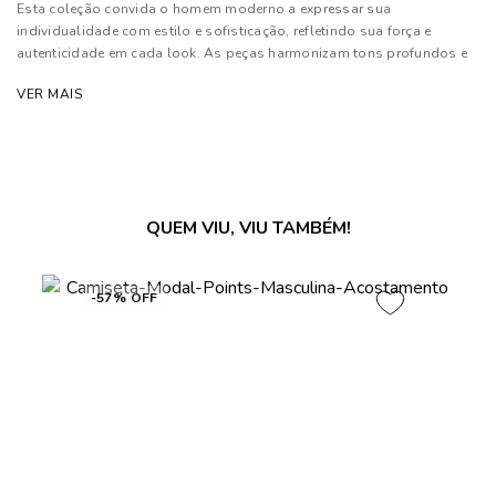
Esta coleção convida o homem moderno a expressar sua
individualidade com estilo e sofisticação, refletindo sua força e
autenticidade em cada look. As peças harmonizam tons profundos e
neutros com texturas sofisticadas, priorizando modelagens
VER MAIS
estratégicas que garantem conforto e elegância.
Composição: 100% Algodão
As cores dos produtos nas imagens reproduzidas com modelos
podem sofrer mudanças de tonalidade, em decorrência do uso do
QUEM VIU, VIU TAMBÉM!
flash.
-57% OFF