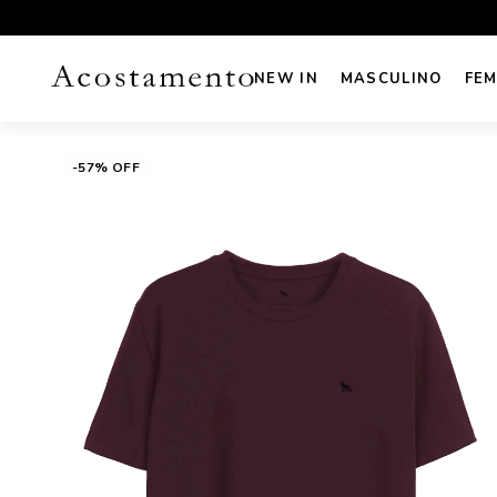
UROS NO CARTÃO
FRETE GRÁTIS sul e sudeste acima de R
NEW IN
MASCULINO
FEM
-57% OFF