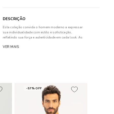
DESCRIÇÃO
Esta coleção convida o homem moderno a expressar
sua individualidade com estilo e sofisticação,
refletindo sua força e autenticidade em cada look. As
peças harmonizam tons profundos e neutros com
VER MAIS
texturas sofisticadas, priorizando modelagens
estratégicas que garantem conforto e elegância.
Composição: 67% Algodão e 33% Poliéster
As cores dos produtos nas imagens reproduzidas
com modelos podem sofrer mudanças de tonalidade,
em decorrência do uso do flash.
-57% OFF