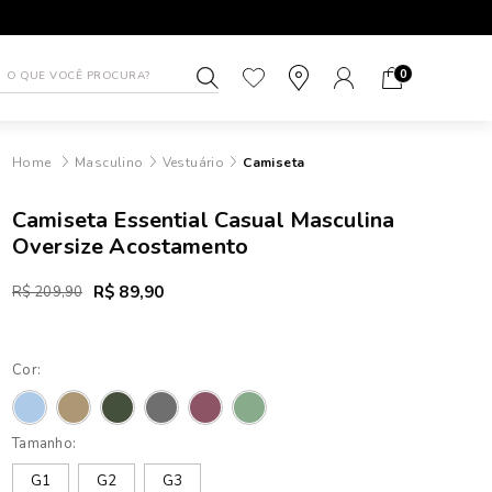
1ª TROCA GRÁTIS
ATÉ 10X SEM J
0
Masculino
Vestuário
Camiseta
Camiseta Essential Casual Masculina
Oversize Acostamento
R$ 89,90
R$ 209,90
Cor:
Tamanho:
G1
G2
G3