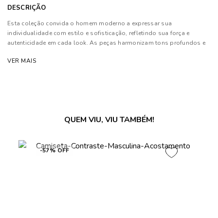
DESCRIÇÃO
Esta coleção convida o homem moderno a expressar sua
individualidade com estilo e sofisticação, refletindo sua força e
autenticidade em cada look. As peças harmonizam tons profundos e
neutros com texturas sofisticadas, priorizando modelagens
VER MAIS
estratégicas que garantem conforto e elegância.
Composição: 100% Algodão
As cores dos produtos nas imagens reproduzidas com modelos
podem sofrer mudanças de tonalidade, em decorrência do uso do
QUEM VIU, VIU TAMBÉM!
flash.
-57% OFF