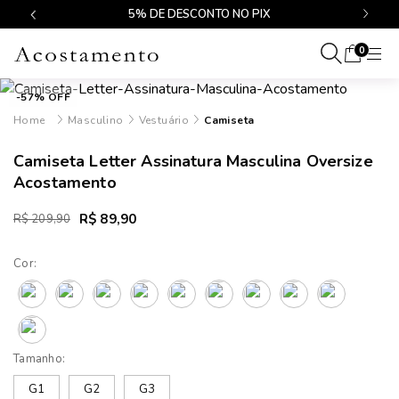
$499
5% DE DESCONTO NO PIX
0
-57% OFF
Masculino
Vestuário
Camiseta
Camiseta Letter Assinatura Masculina Oversize
Acostamento
R$ 89,90
R$ 209,90
Cor:
Tamanho:
G1
G2
G3