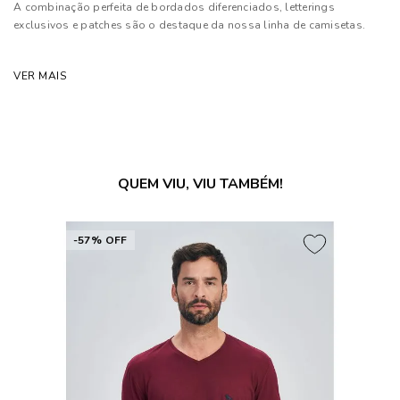
A combinação perfeita de bordados diferenciados, letterings
exclusivos e patches são o destaque da nossa linha de camisetas.
Composição: 100% Algodão
VER MAIS
As cores dos produtos nas imagens reproduzidas com modelos
podem sofrer mudanças de tonalidade, em decorrência do uso do
flash.
QUEM VIU, VIU TAMBÉM!
-57% OFF