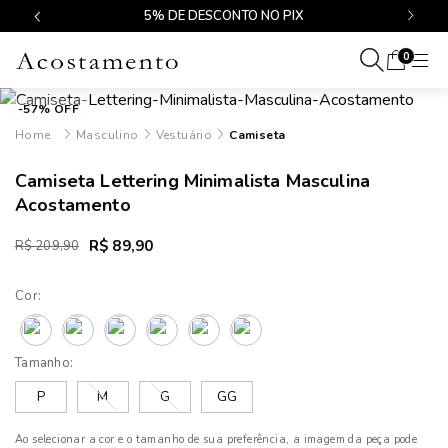
$499
5% DE DESCONTO NO PIX
0
-57% OFF
Masculino
Vestuário
Camiseta
Camiseta Lettering Minimalista Masculina
Acostamento
R$ 89,90
R$ 209,90
Cor:
Tamanho:
P
M
G
GG
Ao selecionar a cor e o tamanho de sua preferência, a imagem da peça pode