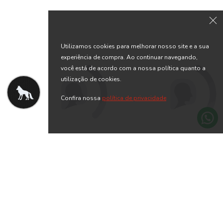
Utilizamos cookies para melhorar nosso site e a sua
experiência de compra. Ao continuar navegando,
você está de acordo com a nossa política quanto a
utilização de cookies.
Camiseta Lettering Lobo
Camiseta Lettering Teddy
Confira nossa
política de privacidade
Masculino Acostamento
Masculina Oversize
R$ 179,90
R$ 139,90
R$ 219,90
R$ 329,90
Acostamento
ou 8x de R$ 22,49 sem juros
ou 6x de R$ 23,32 sem juros
-57% OFF
-64% OFF