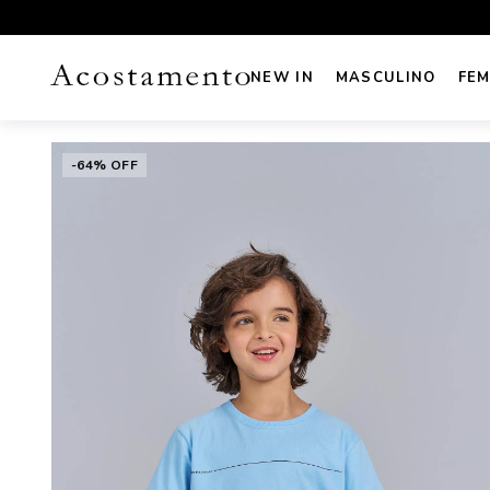
UROS NO CARTÃO
FRETE GRÁTIS sul e sudeste acima de R
NEW IN
MASCULINO
FEM
-64% OFF