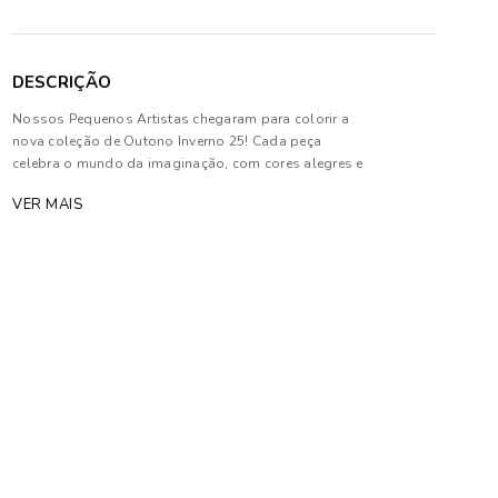
DESCRIÇÃO
Nossos Pequenos Artistas chegaram para colorir a
nova coleção de Outono Inverno 25! Cada peça
celebra o mundo da imaginação, com cores alegres e
estampas que remetem ao espírito artístico e
VER MAIS
sonhador das crianças.
Composição: 100% Algodão.
As cores dos produtos nas imagens reproduzidas
com modelos podem sofrer mudanças de tonalidade,
em decorrência do uso do flash.