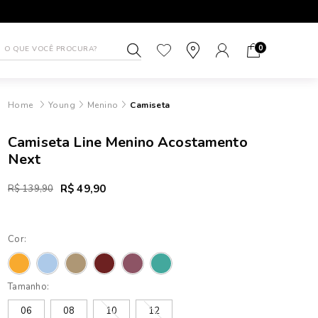
1ª TROCA GRÁTIS
ATÉ 10X SEM J
0
Young
Menino
Camiseta
Camiseta Line Menino Acostamento
Next
R$ 49,90
R$ 139,90
Cor:
Tamanho:
06
08
10
12