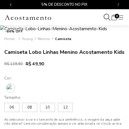
$499
5% DE DESCONTO NO PIX
0
-64% OFF
Young
Menino
Camiseta
Camiseta Lobo Linhas Menino Acostamento Kids
R$ 49,90
R$ 139,90
Cor:
Tamanho:
06
08
10
12
Ao selecionar a cor e o tamanho de sua preferência, a imagem da peça pode
não alterar! Leve em consideração sempre a cor selecionada no círculo acima.