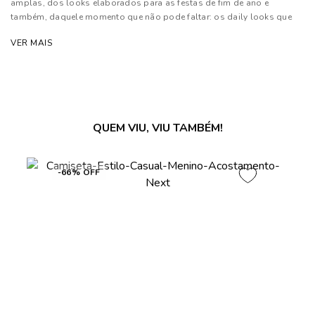
amplas, dos looks elaborados para as festas de fim de ano e
também, daquele momento que não pode faltar: os daily looks que
são os queridinhos da temporada
VER MAIS
Composição: 100% Algodão
As cores dos produtos nas imagens reproduzidas com modelos
podem sofrer mudanças de tonalidade, em decorrência do uso do
flash.
QUEM VIU, VIU TAMBÉM!
-66% OFF