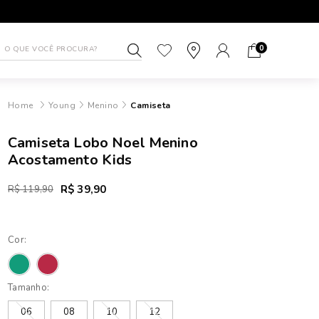
5% DE DESCONTO NO PIX
1ª TROC
0
Young
Menino
Camiseta
Camiseta Lobo Noel Menino
Acostamento Kids
R$ 39,90
R$ 119,90
Cor:
Tamanho:
06
08
10
12