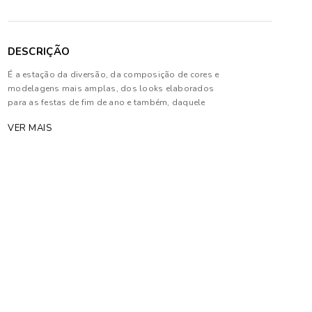
DESCRIÇÃO
É a estação da diversão, da composição de cores e
modelagens mais amplas, dos looks elaborados
para as festas de fim de ano e também, daquele
momento que não pode faltar: os daily looks que são
VER MAIS
os queridinhos da temporada
Composição: 100% Algodão
As cores dos produtos nas imagens reproduzidas
com modelos podem sofrer mudanças de tonalidade,
em decorrência do uso do flash.