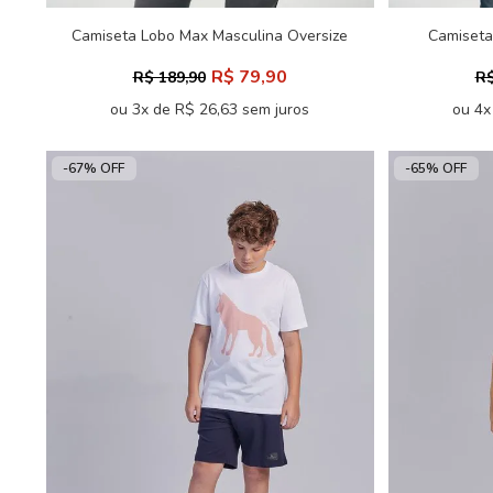
Camiseta Lobo Max Masculina Oversize
Camiseta
Acostamento
Ov
R$ 79,90
R$ 189,90
R$
ou 3x de R$ 26,63 sem juros
ou 4x
-67% OFF
-65% OFF