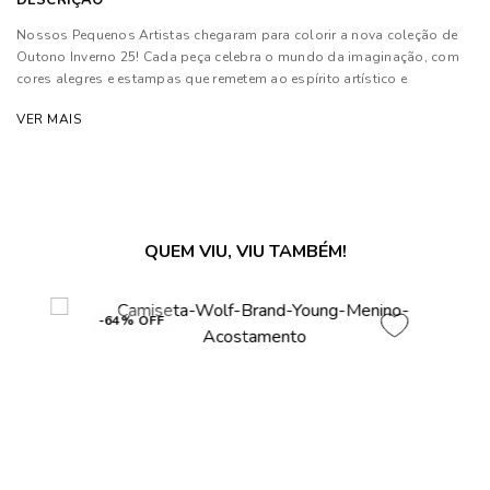
DESCRIÇÃO
Nossos Pequenos Artistas chegaram para colorir a nova coleção de
Outono Inverno 25! Cada peça celebra o mundo da imaginação, com
cores alegres e estampas que remetem ao espírito artístico e
sonhador das crianças.
VER MAIS
Composição: 100% Algodão.
As cores dos produtos nas imagens reproduzidas com modelos
podem sofrer mudanças de tonalidade, em decorrência do uso do
flash.
QUEM VIU, VIU TAMBÉM!
-66% OFF