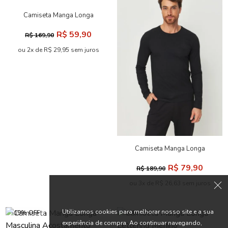
Camiseta Manga Longa
Menino Acostamento Next
R$ 59,90
R$ 169,90
ou 2x de R$ 29,95 sem juros
Camiseta Manga Longa
Masculina Acostamento
R$ 79,90
R$ 189,90
ou 3x de R$ 26,63 sem juros
Utilizamos cookies para melhorar nosso site e a sua
-19% OFF
-68% OFF
experiência de compra. Ao continuar navegando,