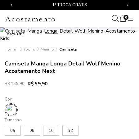
1ª TROCA GRÁTIS
0
-64% OFF
Young
Menino
Camiseta
Camiseta Manga Longa Detail Wolf Menino
Acostamento Next
R$ 59,90
R$ 169,90
Cor:
Tamanho:
06
08
10
12