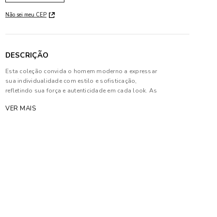
Não sei meu CEP
DESCRIÇÃO
Esta coleção convida o homem moderno a expressar
sua individualidade com estilo e sofisticação,
refletindo sua força e autenticidade em cada look. As
peças harmonizam tons profundos e neutros com
VER MAIS
texturas sofisticadas, priorizando modelagens
estratégicas que garantem conforto e elegância.
Composição: 100% Algodão
As cores dos produtos nas imagens reproduzidas
com modelos podem sofrer mudanças de tonalidade,
em decorrência do uso do flash.