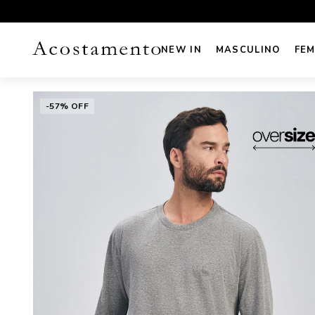
UROS NO CARTÃO
FRETE GRÁTIS sul e sudeste acima de R
NEW IN
MASCULINO
FEM
-57% OFF