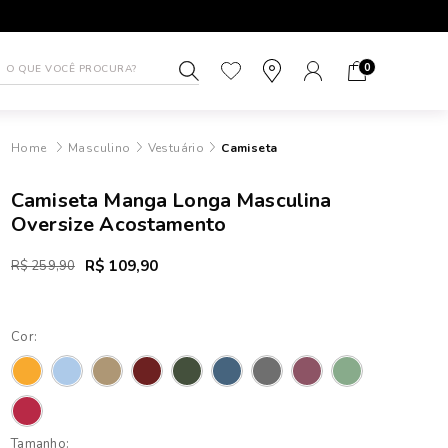
1ª TROCA GRÁTIS
ATÉ 10X SEM J
0
Masculino
Vestuário
Camiseta
Camiseta Manga Longa Masculina
Oversize Acostamento
R$ 109,90
R$ 259,90
Cor:
Tamanho: