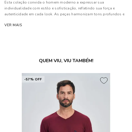
Esta coleção convida o homem moderno a expressar sua
individualidade com estilo e sofisticação, refletindo sua força e
autenticidade em cada look. As peças harmonizam tons profundos e
neutros com texturas sofisticadas, priorizando modelagens
VER MAIS
estratégicas que garantem conforto e elegância.
Composição: 100% Algodão
As cores dos produtos nas imagens reproduzidas com modelos
podem sofrer mudanças de tonalidade, em decorrência do uso do
QUEM VIU, VIU TAMBÉM!
flash.
-57% OFF