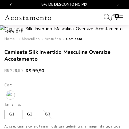
$499
5% DE DESCONTO NO PIX
0
-56% OFF
Masculino
Vestuário
Camiseta
Camiseta Silk Invertido Masculina Oversize
Acostamento
R$ 99,90
R$ 229,90
Cor:
Tamanho:
G1
G2
G3
Ao selecionar a cor e o tamanho de sua preferência, a imagem da peça pode