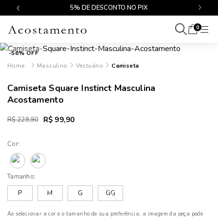
$499
5% DE DESCONTO NO PIX
0
-56% OFF
Masculino
Vestuário
Camiseta
Camiseta Square Instinct Masculina
Acostamento
R$ 99,90
R$ 229,90
Cor:
Tamanho:
P
M
G
GG
Ao selecionar a cor e o tamanho de sua preferência, a imagem da peça pode