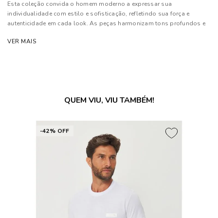
Esta coleção convida o homem moderno a expressar sua
individualidade com estilo e sofisticação, refletindo sua força e
autenticidade em cada look. As peças harmonizam tons profundos e
neutros com texturas sofisticadas, priorizando modelagens
VER MAIS
estratégicas que garantem conforto e elegância.
Composição: 97% Algodão e 03% Elastano
As cores dos produtos nas imagens reproduzidas com modelos
podem sofrer mudanças de tonalidade, em decorrência do uso do
QUEM VIU, VIU TAMBÉM!
flash.
-42% OFF