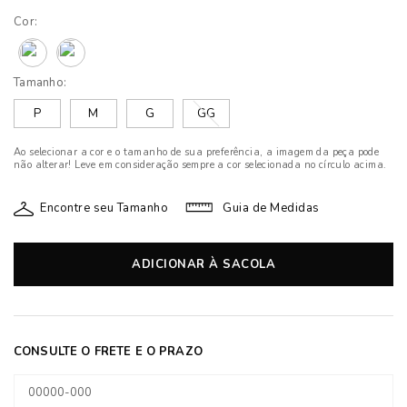
Cor:
Tamanho:
P
M
G
GG
Ao selecionar a cor e o tamanho de sua preferência, a imagem da peça pode
não alterar! Leve em consideração sempre a cor selecionada no círculo acima.
Encontre seu Tamanho
Guia de Medidas
ADICIONAR À SACOLA