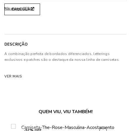
Não sei meu CEP
DESCRIÇÃO
A combinação perfeita de bordados diferenciados, letterings
exclusivos e patches são o destaque da nossa linha de camisetas.
Composição: 100% Algodão
VER MAIS
As cores dos produtos nas imagens reproduzidas com modelos
podem sofrer mudanças de tonalidade, em decorrência do uso do
flash.
QUEM VIU, VIU TAMBÉM!
-57% OFF