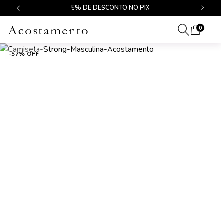
$499
5% DE DESCONTO NO PIX
0
-57% OFF