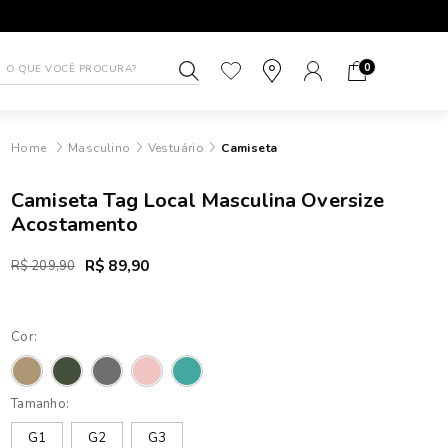
1ª TROCA GRÁTIS
ATÉ 10X SEM J
0
Masculino
Vestuário
Camiseta
Camiseta Tag Local Masculina Oversize
Acostamento
R$ 89,90
R$ 209,90
Cor:
Tamanho:
G1
G2
G3