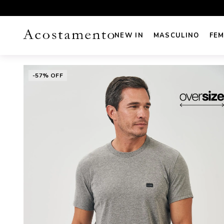
UROS NO CARTÃO
FRETE GRÁTIS sul e sudeste acima de R
NEW IN
MASCULINO
FEM
-57% OFF