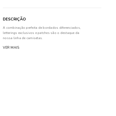
DESCRIÇÃO
A combinação perfeita de bordados diferenciados,
letterings exclusivos e patches são o destaque da
nossa linha de camisetas.
VER MAIS
Composição: 100% Algodão
As cores dos produtos nas imagens reproduzidas
com modelos podem sofrer mudanças de tonalidade,
em decorrência do uso do flash.