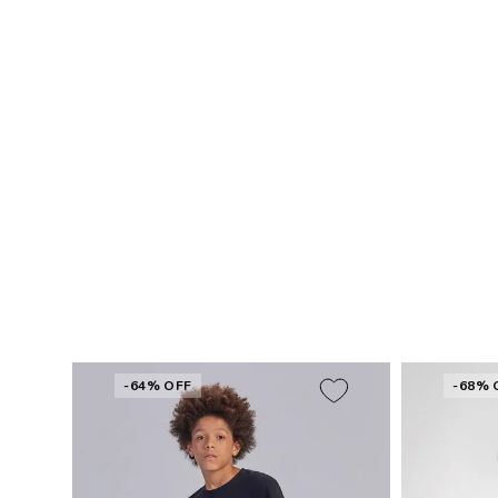
-64% OFF
-68% 