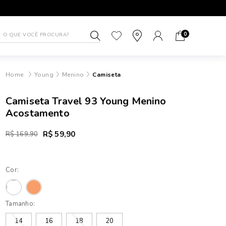
1ª TROCA GRÁTIS
ATÉ 10X SEM J
0
Young
Menino
Camiseta
Camiseta Travel 93 Young Menino
Acostamento
R$ 59,90
R$ 169,90
Cor:
Tamanho:
14
16
18
20