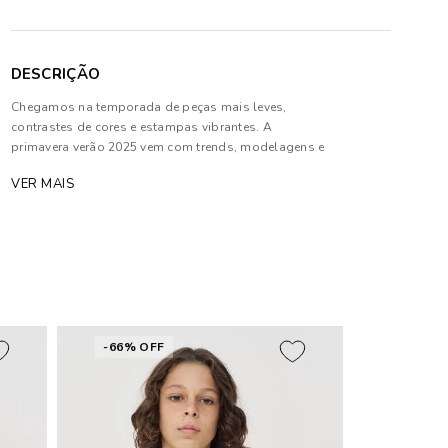
DESCRIÇÃO
Chegamos na temporada de peças mais leves,
contrastes de cores e estampas vibrantes. A
primavera verão 2025 vem com trends, modelagens e
acabamentos que são perfeitos para a estação
VER MAIS
Composição: 95% Algodão e 05% Elastano
As cores dos produtos nas imagens reproduzidas
com modelos podem sofrer mudanças de tonalidade,
em decorrência do uso do flash.
-66% OFF