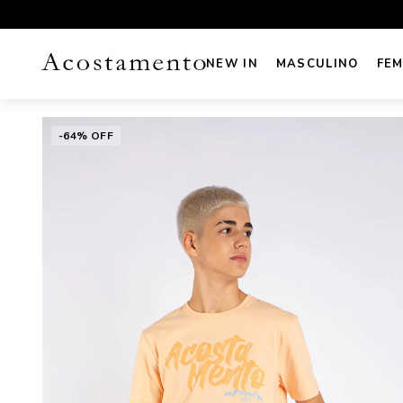
UROS NO CARTÃO
FRETE GRÁTIS sul e sudeste acima de R
NEW IN
MASCULINO
FEM
-64% OFF