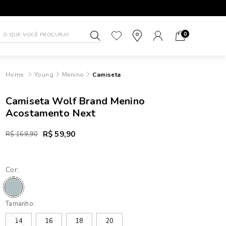
1ª TROCA GRÁTIS
ATÉ 10X SEM J
0
Young
Menino
Camiseta
Camiseta Wolf Brand Menino
Acostamento Next
R$ 59,90
R$ 169,90
Cor:
Tamanho:
14
16
18
20