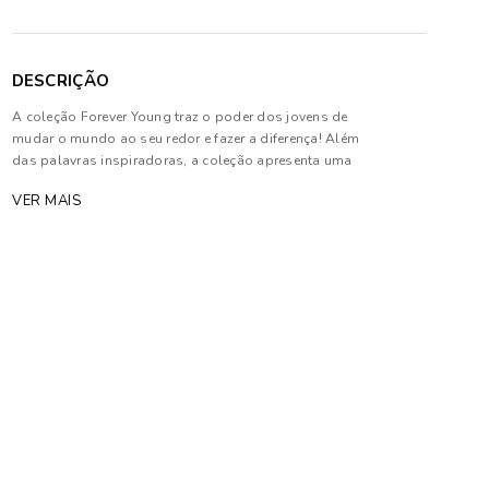
DESCRIÇÃO
A coleção Forever Young traz o poder dos jovens de
mudar o mundo ao seu redor e fazer a diferença! Além
das palavras inspiradoras, a coleção apresenta uma
ampla cartela de cores, texturas e estampas super
VER MAIS
atuais para acompanhar todo esse momento de
evolução da nova geração
Composição: 100% Algodão.
As cores dos produtos nas imagens reproduzidas
com modelos podem sofrer mudanças de tonalidade,
em decorrência do uso do flash.