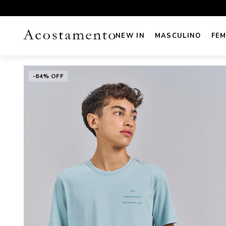
UROS NO CARTÃO
FRETE GRÁTIS sul e sudeste acima de R
NEW IN
MASCULINO
FEM
-64% OFF