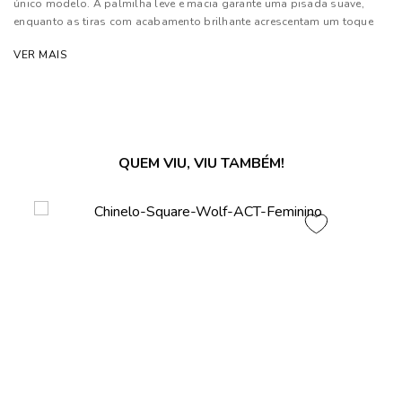
único modelo. A palmilha leve e macia garante uma pisada suave,
enquanto as tiras com acabamento brilhante acrescentam um toque
moderno e elegante ao visual. O design traz a assinatura ACT e
VER MAIS
detalhes gráficos exclusivos, reforçando a identidade da marca e
tornando o modelo fácil de combinar com looks casuais.
As cores dos produtos nas imagens reproduzidas com modelos
podem sofrer mudanças de tonalidade, em decorrência do uso do
flash.
QUEM VIU, VIU TAMBÉM!