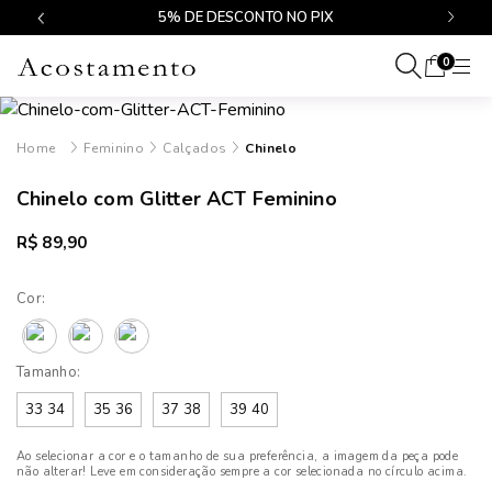
$499
5% DE DESCONTO NO PIX
0
Feminino
Calçados
Chinelo
Chinelo com Glitter ACT Feminino
R$ 89,90
Cor:
Tamanho:
33 34
35 36
37 38
39 40
Ao selecionar a cor e o tamanho de sua preferência, a imagem da peça pode
não alterar! Leve em consideração sempre a cor selecionada no círculo acima.