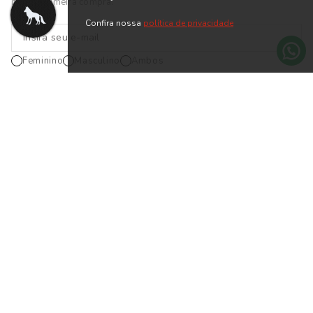
na sua primeira compra.
Confira nossa
política de privacidade
Feminino
Masculino
Ambos
CADASTRAR
*Cadastrando-se na nossa newsletter, você está de acordo com os
Termos
de Uso
INSTITUCIONAL
AJUDA
ATENDIMENTO
Segunda a Sexta das 8h às 17h
falecom@acostamento.com.br