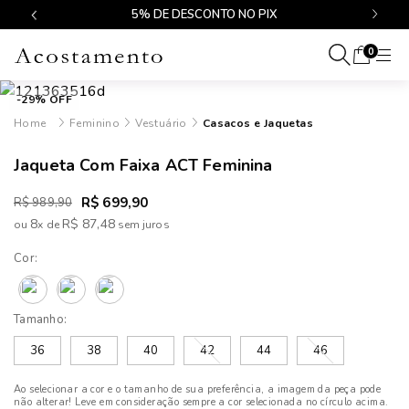
$499
5% DE DESCONTO NO PIX
0
-29% OFF
Feminino
Vestuário
Casacos e Jaquetas
Jaqueta Com Faixa ACT Feminina
R$ 699,90
R$ 989,90
8
R$ 87,48
ou
x
de
Cor:
Tamanho:
36
38
40
42
44
46
Ao selecionar a cor e o tamanho de sua preferência, a imagem da peça pode
não alterar! Leve em consideração sempre a cor selecionada no círculo acima.