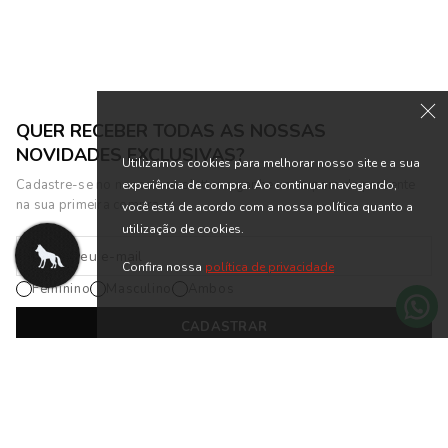
QUER RECEBER TODAS AS NOSSAS
NOVIDADES EXCLUSIVAS?
Utilizamos cookies para melhorar nosso site e a sua
Cadastre-se no nosso newsletter e ganhe um cupom de presente
experiência de compra. Ao continuar navegando,
na sua primeira compra.
você está de acordo com a nossa política quanto a
utilização de cookies.
Confira nossa
política de privacidade
Feminino
Masculino
Ambos
CADASTRAR
*Cadastrando-se na nossa newsletter, você está de acordo com os
Termos
de Uso