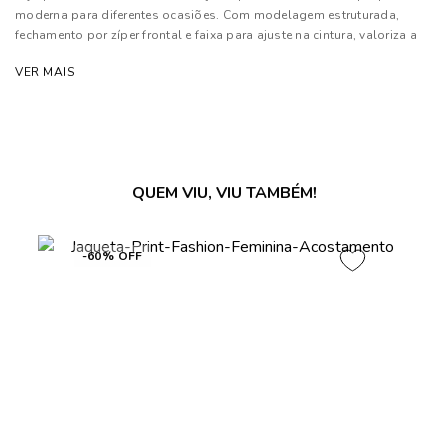
moderna para diferentes ocasiões. Com modelagem estruturada,
fechamento por zíper frontal e faixa para ajuste na cintura, valoriza a
silhueta e entrega um visual atual inspirado nas principais tendências
VER MAIS
de moda.
Composição: 100% Viscose
As cores dos produtos nas imagens reproduzidas com modelos
podem sofrer mudanças de tonalidade, em decorrência do uso do
QUEM VIU, VIU TAMBÉM!
flash.
-60% OFF